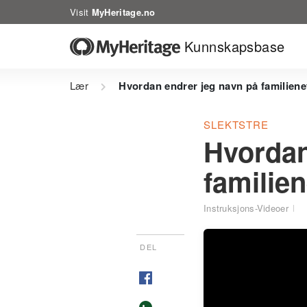
Visit
MyHeritage.no
Kunnskapsbase
Lær
Hvordan endrer jeg navn på familiene
SLEKTSTRE
Hvordan
familien
Instruksjons-Videoer
DEL