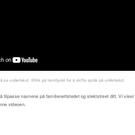
 å se undertekst. Klikk på tannhjulet for å skifte språk på undertekst.
 å tilpasse navnene på familienettstedet og slektstreet ditt. Vi viser
enne videoen.