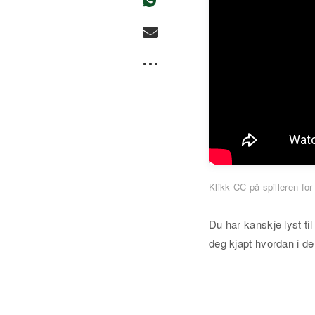
Klikk CC på spilleren for
Du har kanskje lyst til
deg kjapt hvordan i d