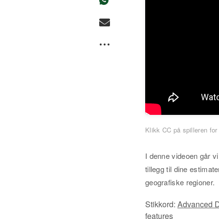
Klikk CC på spilleren for
I denne videoen går 
tillegg til dine estima
geografiske regioner.
Stikkord:
Advanced D
features