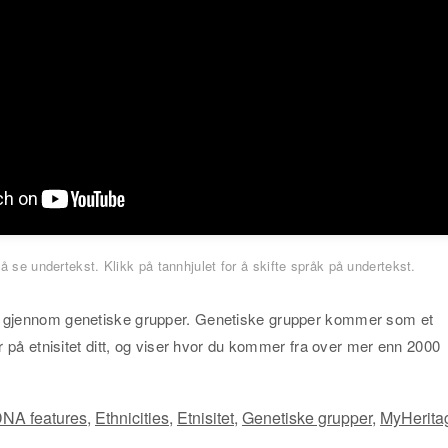
 å se undertekst. Klikk på tannhjulet for å skifte språk på undertekst.
vi gjennom genetiske grupper. Genetiske grupper kommer som et
ter på etnisitet ditt, og viser hvor du kommer fra over mer enn 2000
NA features
,
Ethnicities
,
Etnisitet
,
Genetiske grupper
,
MyHerita