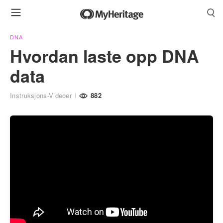
DNA
Hvordan laste opp DNA
data
Instruksjons-Videoer
882