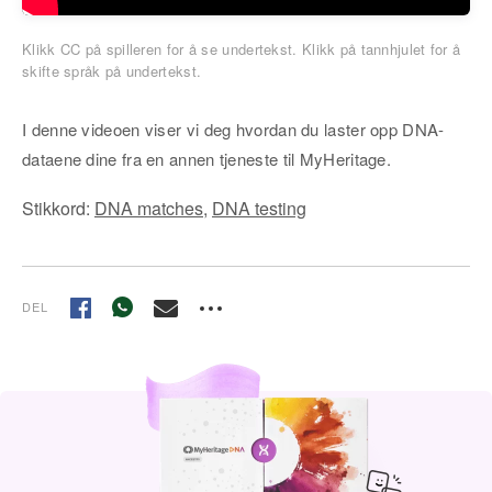
Klikk CC på spilleren for å se undertekst. Klikk på tannhjulet for å
skifte språk på undertekst.
I denne videoen viser vi deg hvordan du laster opp DNA-
dataene dine fra en annen tjeneste til MyHeritage.
Stikkord:
DNA matches
,
DNA testing
DEL