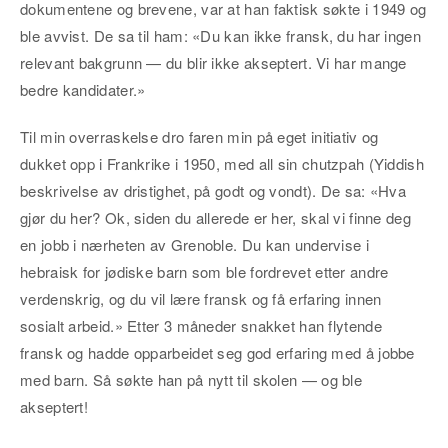
dokumentene og brevene, var at han faktisk søkte i 1949 og
ble avvist. De sa til ham: «Du kan ikke fransk, du har ingen
relevant bakgrunn — du blir ikke akseptert. Vi har mange
bedre kandidater.»
Til min overraskelse dro faren min på eget initiativ og
dukket opp i Frankrike i 1950, med all sin chutzpah (Yiddish
beskrivelse av dristighet, på godt og vondt). De sa: «Hva
gjør du her? Ok, siden du allerede er her, skal vi finne deg
en jobb i nærheten av Grenoble. Du kan undervise i
hebraisk for jødiske barn som ble fordrevet etter andre
verdenskrig, og du vil lære fransk og få erfaring innen
sosialt arbeid.» Etter 3 måneder snakket han flytende
fransk og hadde opparbeidet seg god erfaring med å jobbe
med barn. Så søkte han på nytt til skolen — og ble
akseptert!