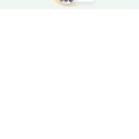
Utforsk livene til dine forfedre
Søk i milliarder av historiske poster fra hele
verden
Start nå
Related content