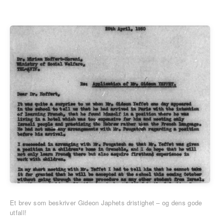
Et brev som beskriver Gideon Japhets dristighet – og dens gode
utfall!