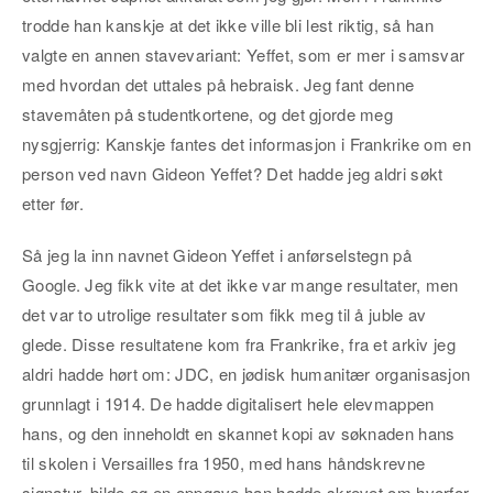
trodde han kanskje at det ikke ville bli lest riktig, så han
valgte en annen stavevariant: Yeffet, som er mer i samsvar
med hvordan det uttales på hebraisk. Jeg fant denne
stavemåten på studentkortene, og det gjorde meg
nysgjerrig: Kanskje fantes det informasjon i Frankrike om en
person ved navn Gideon Yeffet? Det hadde jeg aldri søkt
etter før.
Så jeg la inn navnet Gideon Yeffet i anførselstegn på
Google. Jeg fikk vite at det ikke var mange resultater, men
det var to utrolige resultater som fikk meg til å juble av
glede. Disse resultatene kom fra Frankrike, fra et arkiv jeg
aldri hadde hørt om: JDC, en jødisk humanitær organisasjon
grunnlagt i 1914. De hadde digitalisert hele elevmappen
hans, og den inneholdt en skannet kopi av søknaden hans
til skolen i Versailles fra 1950, med hans håndskrevne
signatur, bilde og en oppgave han hadde skrevet om hvorfor